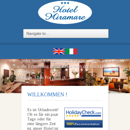
L’ HOTEL
“Reisen ist wie träumen: Der Unterschied ist, dass nicht
jeder, beim Aufwachen, sich daran erinnert, jedoch jeder
die Erinnerung seiner Reise nach der Rückkehr in sich
behält”
Edgar Allan Poe
WILLKOMMEN !
Es ist Urlaubszeit!
Ob es für ein paar
Tage oder für
eine längere Zeit
ist, unser Hotel ist