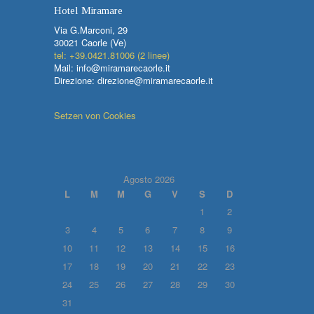
Hotel Miramare
Via G.Marconi, 29
30021 Caorle (Ve)
tel: +39.0421.81006 (2 linee)
Mail: info@miramarecaorle.it
Direzione: direzione@miramarecaorle.it
Setzen von Cookies
Agosto 2026
L
M
M
G
V
S
D
1
2
3
4
5
6
7
8
9
10
11
12
13
14
15
16
17
18
19
20
21
22
23
24
25
26
27
28
29
30
31